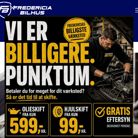
Synstjek
Forside
/
Synstjek