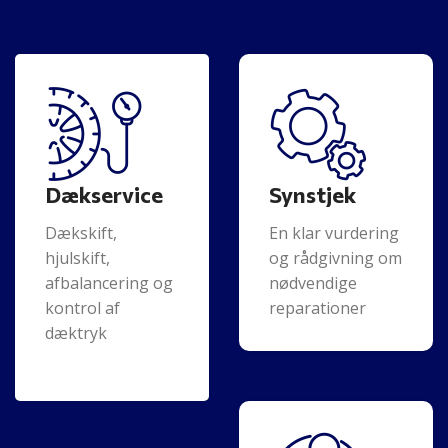
Dækservice
Synstjek
Dækskift,
En klar vurdering
hjulskift,
og rådgivning om
afbalancering og
nødvendige
kontrol af
reparationer
dæktryk