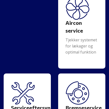
Aircon
service
Tjekker systemet
for lækager og
optimal funktion
Serviceeftersyn
Bremseservice