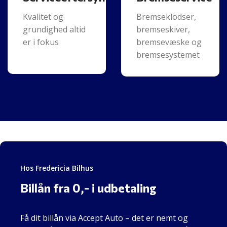
Kvalitet og
Bremseklodser,
grundighed altid
bremseskiver,
er i fokus
bremsevæske og
bremsesystemet
Hos Fredericia Bilhus
Billån fra 0,- i udbetaling
Få dit billån via Accept Auto – det er nemt og