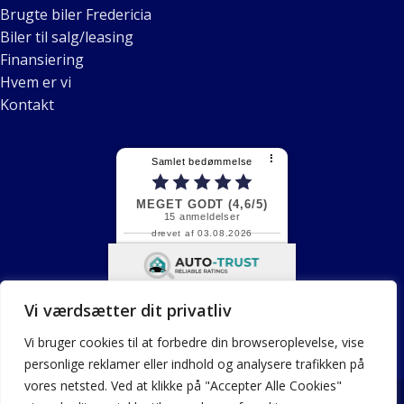
Brugte biler Fredericia
Biler til salg/leasing
Finansiering
Hvem er vi
Kontakt
⠇
Samlet bedømmelse
MEGET GODT (4,6/5)
15
anmeldelser
drevet af 03.08.2026
Lida F.
Jeg kan varmt anbefale
Fredericia Bilhus. Jeg købte min
bil...
Fortsæt med at læse
Kundeanmeldelser fra
Vi værdsætter dit privatliv
forskellige kilder
Vi bruger cookies til at forbedre din browseroplevelse, vise
personlige reklamer eller indhold og analysere trafikken på
vores netsted. Ved at klikke på "Accepter Alle Cookies"